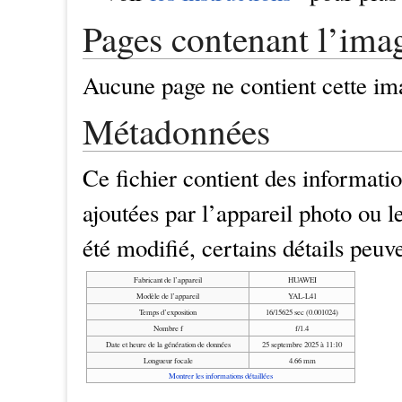
Pages contenant l’ima
Aucune page ne contient cette im
Métadonnées
Ce fichier contient des informat
ajoutées par l’appareil photo ou le
été modifié, certains détails peuv
Fabricant de l’appareil
HUAWEI
Modèle de l’appareil
YAL-L41
Temps d’exposition
16/15625 sec (0.001024)
Nombre f
f/1.4
Date et heure de la génération de données
25 septembre 2025 à 11:10
Longueur focale
4.66 mm
Montrer les informations détaillées