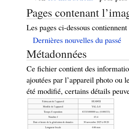
Pages contenant l’ima
Les pages ci-dessous contiennent 
Dernières nouvelles du passé
Métadonnées
Ce fichier contient des informat
ajoutées par l’appareil photo ou le
été modifié, certains détails peuv
Fabricant de l’appareil
HUAWEI
Modèle de l’appareil
YAL-L41
Temps d’exposition
8333/1000000 sec (0.008333)
Nombre f
f/1.4
Date et heure de la génération de données
30 novembre 2025 à 09:20
Longueur focale
4.66 mm