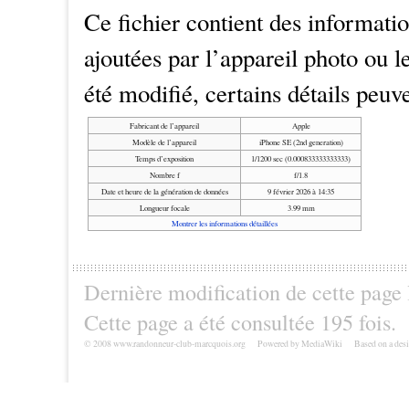
Ce fichier contient des informat
ajoutées par l’appareil photo ou le
été modifié, certains détails peuv
Fabricant de l’appareil
Apple
Modèle de l’appareil
iPhone SE (2nd generation)
Temps d’exposition
1/1200 sec (0.000833333333333)
Nombre f
f/1.8
Date et heure de la génération de données
9 février 2026 à 14:35
Longueur focale
3.99 mm
Montrer les informations détaillées
Dernière modification de cette page 
Cette page a été consultée 195 fois.
© 2008 www.randonneur-club-marcquois.org
Powered by MediaWiki
Based on a des