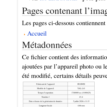
Pages contenant l’ima
Les pages ci-dessous contiennent 
Accueil
Métadonnées
Ce fichier contient des informat
ajoutées par l’appareil photo ou le
été modifié, certains détails peuv
Fabricant de l’appareil
HUAWEI
Modèle de l’appareil
YAL-L41
Temps d’exposition
17/40000 sec (0.000425)
Nombre f
f/1.4
Date et heure de la génération de données
5 juillet 2026 à 11:15
Longueur focale
4.66 mm