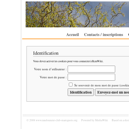
Accueil
Contacts / inscriptions
Identification
Vous devez activer les cookies pour vous connecter à RcmWiki.
Votre nom d’utilisateur :
Votre mot de passe :
Se souvenir de mon mot de passe (cooki
© 2008 www.randonneur-club-marcquois.org
Powered by MediaWiki
Based on a des