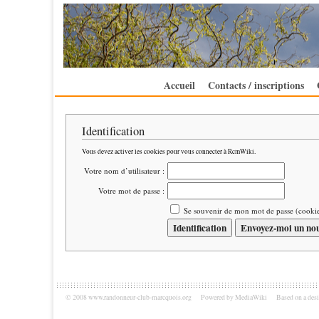
Accueil
Contacts / inscriptions
Identification
Vous devez activer les cookies pour vous connecter à RcmWiki.
Votre nom d’utilisateur :
Votre mot de passe :
Se souvenir de mon mot de passe (cooki
© 2008 www.randonneur-club-marcquois.org
Powered by MediaWiki
Based on a des