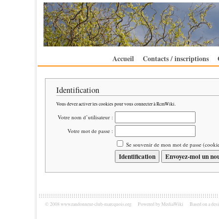
Accueil
Contacts / inscriptions
Identification
Vous devez activer les cookies pour vous connecter à RcmWiki.
Votre nom d’utilisateur :
Votre mot de passe :
Se souvenir de mon mot de passe (cooki
© 2008 www.randonneur-club-marcquois.org
Powered by MediaWiki
Based on a des