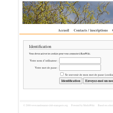
Accueil
Contacts / inscriptions
Identification
Vous devez activer les cookies pour vous connecter à RcmWiki.
Votre nom d’utilisateur :
Votre mot de passe :
Se souvenir de mon mot de passe (cooki
© 2008 www.randonneur-club-marcquois.org
Powered by MediaWiki
Based on a des