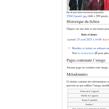
Pas de plus haute résolution disponible.
250411jeudi1.jpg
(448 × 299 pixels, 
Historique du fichier
Cliquer sur une date et une heure pour 
Date et heure
(actuel)
25 avril 2025 à 16:08
Jean-
Modifier ce fichier en utilisant u
Voir
les instructions
pour plus
Pages contenant l’image
Aucune page ne contient cette image.
Métadonnées
Ce fichier contient des informations s
peuvent ne pas refléter l’image modif
Fabricant de l’appareil
Modèle de l’appareil
Temps d’exposition
Nombre f
Date et heure de la génération de données