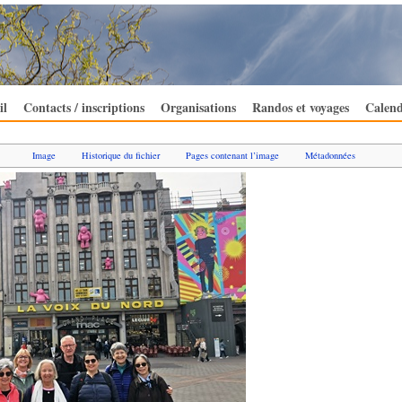
il
Contacts / inscriptions
Organisations
Randos et voyages
Calend
Image
Historique du fichier
Pages contenant l’image
Métadonnées