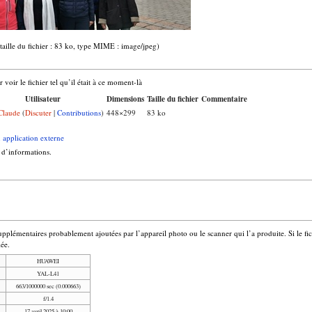
taille du fichier : 83 ko, type MIME : image/jpeg)
voir le fichier tel qu’il était à ce moment-là
Utilisateur
Dimensions
Taille du fichier
Commentaire
Claude
(
Discuter
|
Contributions
)
448×299
83 ko
n application externe
 d’informations.
upplémentaires probablement ajoutées par l’appareil photo ou le scanner qui l’a produite. Si le fich
iée.
HUAWEI
YAL-L41
663/1000000 sec (0.000663)
f/1.4
17 avril 2025 à 10:00