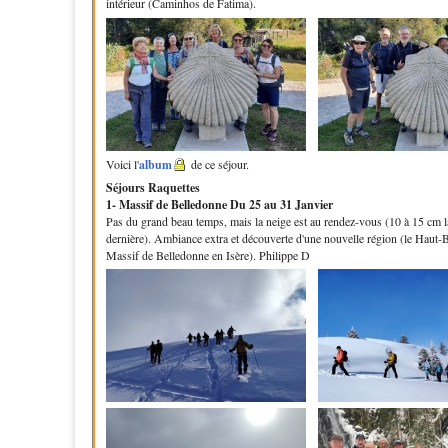
intérieur (Caminhos de Fatima).
Voici l'
album
de ce séjour.
Séjours Raquettes
1- Massif de Belledonne
Du 25 au 31 Janvier
Pas du grand beau temps, mais la neige est au rendez-vous (10 à 15 cm l
dernière). Ambiance extra et découverte d'une nouvelle région (le Haut-
Massif de Belledonne en Isère). Philippe D