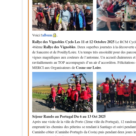
Voici l'
album
.
Rallye des Vignobles Cyclo
Les 11 et 12 Octobre 2025
Le RCM Cyclo 
46ième
Rallye des Vignobles
. Deux superbes journées à la découverte 
de Sancerre et de Pouilly/Loire. Un temps très ensoleillé pour des parcou
vignes magnifiques aux couleurs de l’automne. Un accueil chaleureux et
ravitaillements au TOP accompagnés d’un air d’accordéon. Félicitations 
MERCI aux Organisateurs de
Cosne sur Loire
.
Séjour Rando au Portugal
Du 6 au 13 Oct 2025
Après une visite de la ville de Porto (2ème ville du Portugal), 12 randon
emprunté les chemins des pèlerins se rendant à Santiago et suivi pendant 
Caminho côtier (Caminho Portugês da Costa) puis pendant deux jours 