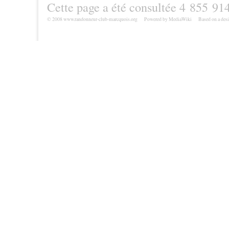
Cette page a été consultée 4 855 914
© 2008 www.randonneur-club-marcquois.org
Powered by MediaWiki
Based on a des